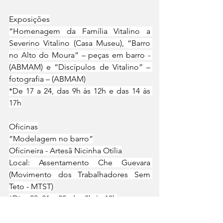
Exposições
“Homenagem da Família Vitalino a 
Severino Vitalino (Casa Museu), “Barro 
no Alto do Moura” – peças em barro - 
(ABMAM) e “Discípulos de Vitalino” – 
fotografia – (ABMAM)
*De 17 a 24, das 9h às 12h e das 14 às 
17h
Oficinas
“Modelagem no barro”
Oficineira - Artesã Nicinha Otília
Local: Assentamento Che Guevara 
(Movimento dos Trabalhadores Sem 
Teto - MTST)
*Dias 20, 21 e 22, das 8h às 12h
“Aula espetáculo”