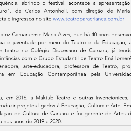
quência, abrindo o festival, acontece a apresentação
uro", de Carlos Antonholi, com direção de Maria A
a e ingressos no site 
www.teatroparacrianca.com.br
triz Caruaruense Maria Alves, que há 40 anos desenvol
cia e juventude por meio do Teatro e da Educação, a
 teatro no Colégio Diocesano de Caruaru, já tendo
infâncias com o Grupo Estudantil de Teatro Ená Iomerê.
nadora, arte-educadora, professora de Teatro, produ
a em Educação Contemporânea pela Universidad
ou, em 2016, a Maktub Teatro e outras Invencionices
roduzir projetos ligados à Educação, Cultura e Arte. Em
ação de Cultura de Caruaru e foi gerente de Artes da
 nos anos de 2019 e 2020.