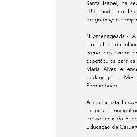
Santa Isabel, na se
"Brincando no Esc
programação complet
*Homenageada -  A a
em defesa da infân
como professora de
espetáculos para as 
Maria Alves é ence
pedagoga e Mestr
Pernambuco.
A multiartista fund
proposta principal p
presidência da Fund
Educação de Caruaru