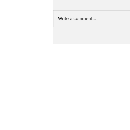
Write a comment...
Prefeitura de Caruaru
ultrapassa a marca de
250 ruas contempladas
pelo “Minha Rua Nova”
em um ano e meio