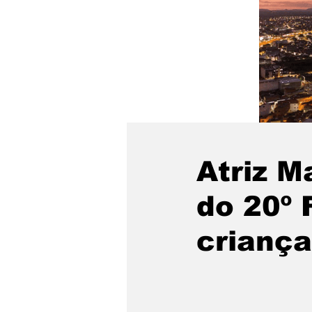
Atriz M
do 20º 
crianç