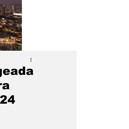
geada
ra
024