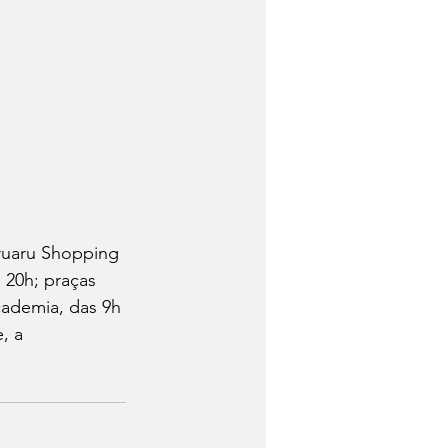
aruaru Shopping 
 20h; praças 
cademia, das 9h 
, a 