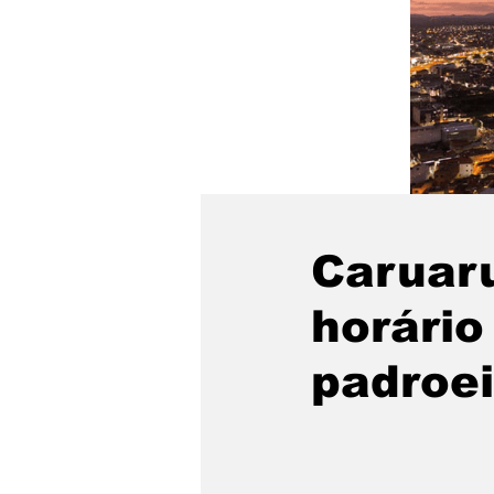
Caruar
horário
padroei