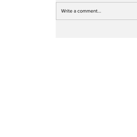
Write a comment...
Prefeitura de Caruaru
ultrapassa a marca de
250 ruas contempladas
pelo “Minha Rua Nova”
em um ano e meio