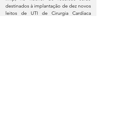
destinados à implantação de dez novos 
leitos de UTI de Cirurgia Cardíaca 
Pediátrica no centro hospitalar.
See All
Recent Posts