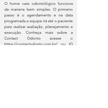
O home care odontológico funciona 
de maneira bem simples. O primeiro 
passo é o agendamento e na data 
programada a equipe irá até o paciente 
para realizar avaliação, planejamento e 
execução. Conheça mais sobre a 
Contact Odonto acesse o 
https://contactodonto.com.br/ ou IG 
@contactodonto e entre em contato no 
(81) 99894-3540.
See All
Recent Posts