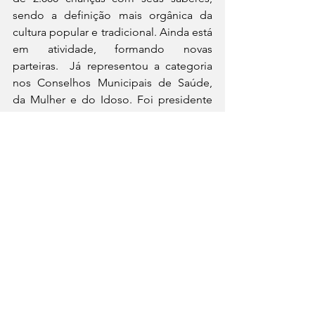
sendo a definição mais orgânica da 
cultura popular e tradicional. Ainda está 
em atividade, formando novas 
parteiras.  Já representou a categoria 
nos Conselhos Municipais de Saúde, 
da Mulher e do Idoso. Foi presidente 
da Associação de Parteiras Tradicionais 
de Caruaru.
Edições I e II
No I Registro de Patrimônio Vivo de 
Caruaru, o Mestre Luiz Antônio foi 
eleito por votação popular, e uma 
comissão especial de análise escolheu 
Azulão, Mestre Sebá, João do Pife e 
Boi Tira-Teima para ganharem, de 
forma vitalícia, uma bolsa de incentivo.