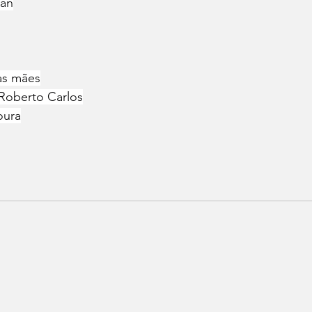
van
as mães
Roberto Carlos
oura