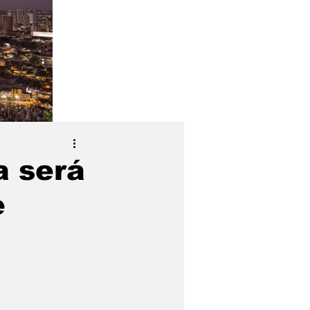
a será
e