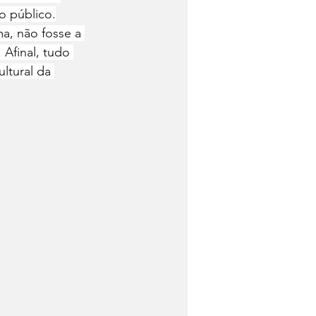
o público.
a, não fosse a 
Afinal, tudo 
ltural da 