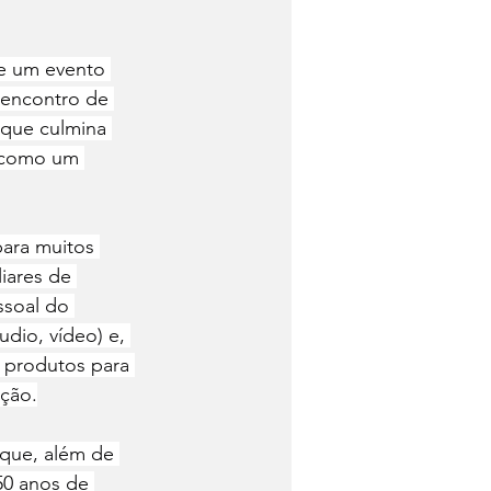
de um evento 
, encontro de 
 que culmina 
o como um 
para muitos 
iares de 
ssoal do 
udio, vídeo) e, 
 produtos para 
ição.
 que, além de 
50 anos de 