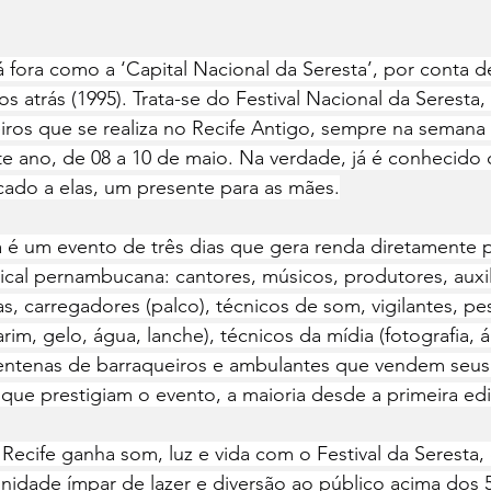
á fora como a ‘Capital Nacional da Seresta’, por conta 
os atrás (1995). Trata-se do Festival Nacional da Seresta
iros que se realiza no Recife Antigo, sempre na semana
te ano, de 08 a 10 de maio. Na verdade, já é conhecid
ado a elas, um presente para as mães.
a é um evento de três dias que gera renda diretamente 
ical pernambucana: cantores, músicos, produtores, auxil
, carregadores (palco), técnicos de som, vigilantes, pe
m, gelo, água, lanche), técnicos da mídia (fotografia, á
centenas de barraqueiros e ambulantes que vendem seus
que prestigiam o evento, a maioria desde a primeira ed
o Recife ganha som, luz e vida com o Festival da Seresta,
nidade ímpar de lazer e diversão ao público acima dos 