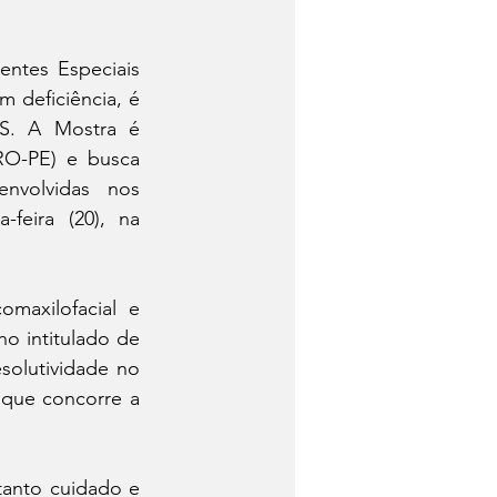
ntes Especiais 
deficiência, é 
S. A Mostra é 
O-PE) e busca 
envolvidas nos 
eira (20), na 
maxilofacial e 
o intitulado de 
olutividade no 
que concorre a 
anto cuidado e 