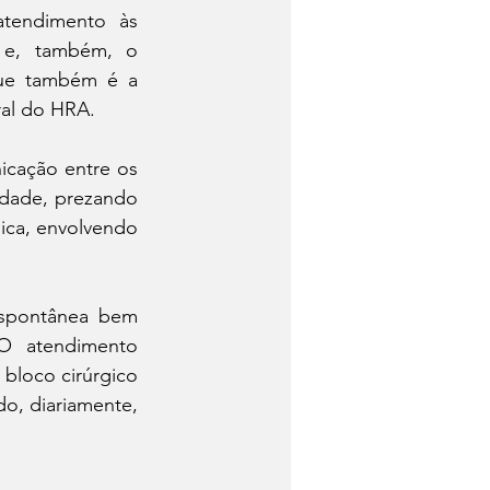
atendimento às 
 e, também, o 
que também é a 
ral do HRA.
cação entre os 
idade, prezando 
ca, envolvendo 
spontânea bem 
 atendimento 
bloco cirúrgico 
o, diariamente, 