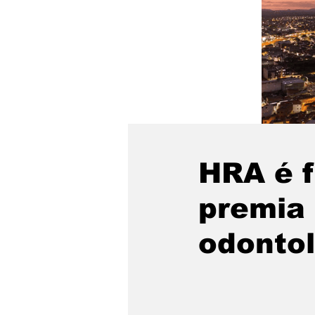
HRA é f
premia 
odonto