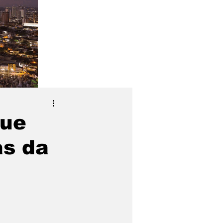
que
as da