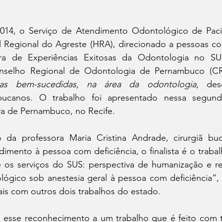
014, o Serviço de Atendimento Odontológico de Pacie
 Regional do Agreste (HRA), direcionado a pessoas com 
stra de Experiências Exitosas da Odontologia no SU
nselho Regional de Odontologia de Pernambuco (CR
cias bem-sucedidas, na área da odontologia, 
des
ucanos. O trabalho foi apresentado nessa segunda-f
va de Pernambuco, no Recife.
da professora Maria Cristina Andrade, cirurgiã buco
dimento à pessoa com deficiência, o finalista é o trabalh
os serviços do SUS: perspectiva de humanização e res
ógico sob anestesia geral à pessoa com deficiência”, 
ais com outros dois trabalhos do estado.
 esse reconhecimento a um trabalho que é feito com t