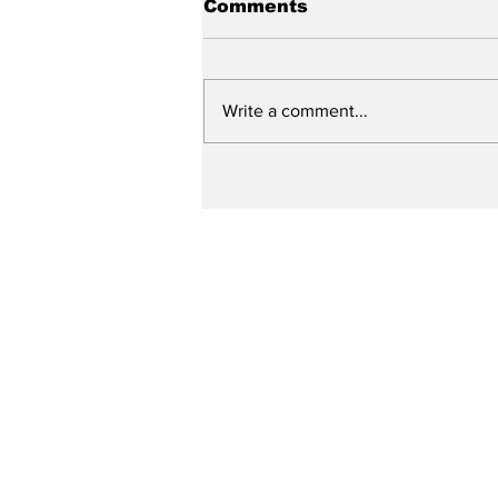
Comments
Write a comment...
Prefeitura de Caruaru
ultrapassa a marca de
250 ruas contempladas
pelo “Minha Rua Nova”
em um ano e meio