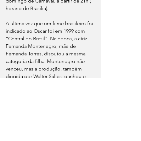
domingo de Carnaval, a partir de 21h ( 
horário de Brasília). 
A última vez que um filme brasileiro foi 
indicado ao Oscar foi em 1999 com 
“Central do Brasil”. Na época, a atriz 
Fernanda Montenegro, mãe de 
Fernanda Torres, disputou a mesma 
categoria da filha. Montenegro não 
venceu, mas a produção, também 
dirigida por Walter Salles, ganhou o 
Globo de Ouro na categoria Melhor 
Filme Estrangeiro.
Foto: Divulgação