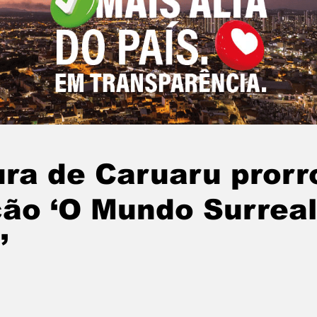
ura de Caruaru pror
ão ‘O Mundo Surreal
’