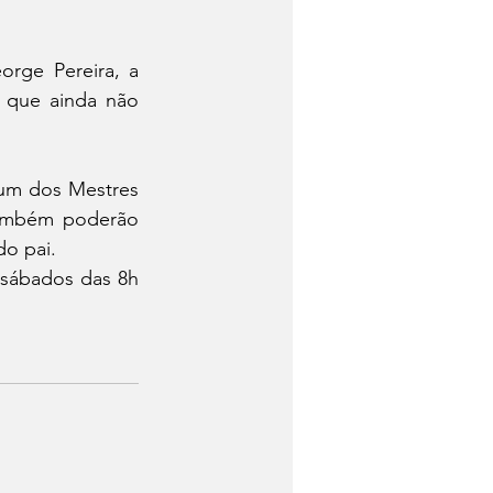
ge Pereira, a 
 que ainda não 
um dos Mestres 
também poderão 
do pai. 
 sábados das 8h 