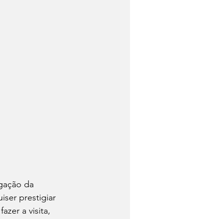
gação da 
er prestigiar 
zer a visita, 