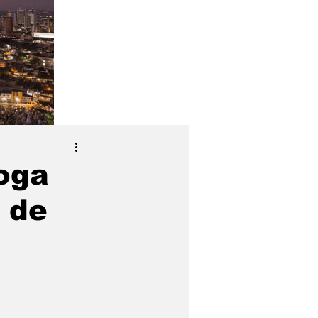
roga
 de