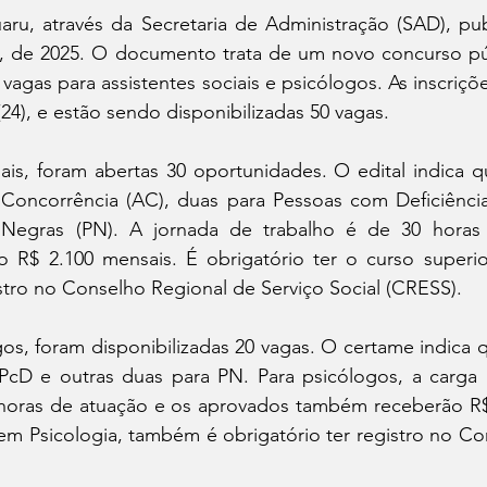
aru, através da Secretaria de Administração (SAD), pub
03, de 2025. O documento trata de um novo concurso púb
vagas para assistentes sociais e psicólogos. As inscriçõe
24), e estão sendo disponibilizadas 50 vagas. 
iais, foram abertas 30 oportunidades. O edital indica q
Concorrência (AC), duas para Pessoas com Deficiência 
Negras (PN). A jornada de trabalho é de 30 horas 
 R$ 2.100 mensais. É obrigatório ter o curso superi
istro no Conselho Regional de Serviço Social (CRESS). 
s, foram disponibilizadas 20 vagas. O certame indica q
cD e outras duas para PN. Para psicólogos, a carga h
oras de atuação e os aprovados também receberão R$ 
m Psicologia, também é obrigatório ter registro no Con