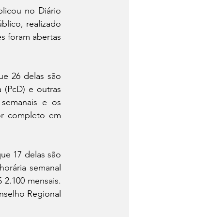
licou no Diário 
lico, realizado 
s foram abertas 
ue 26 delas são 
(PcD) e outras 
semanais e os 
or completo em 
ue 17 delas são 
orária semanal 
2.100 mensais. 
selho Regional 