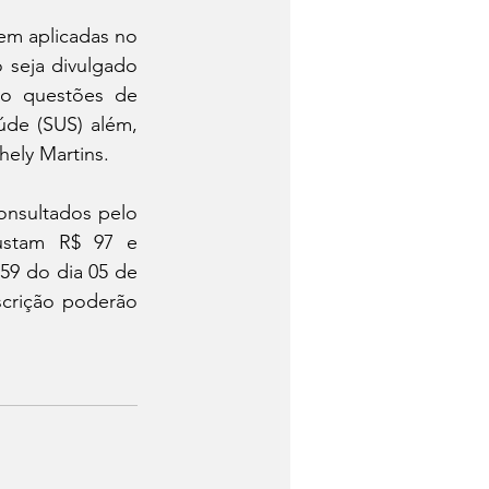
em aplicadas no 
 seja divulgado 
ão questões de 
de (SUS) além, 
hely Martins.
nsultados pelo 
custam R$ 97 e 
59 do dia 05 de 
scrição poderão 