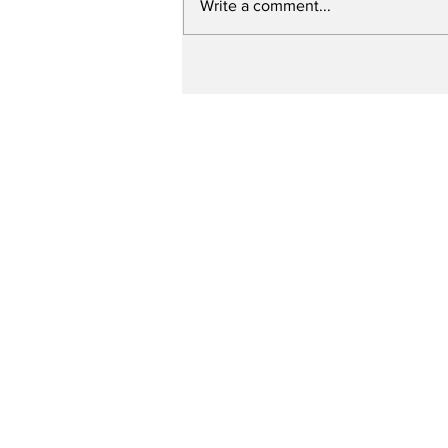
Write a comment...
Prefeitura de Caruaru
ultrapassa a marca de
250 ruas contempladas
pelo “Minha Rua Nova”
em um ano e meio