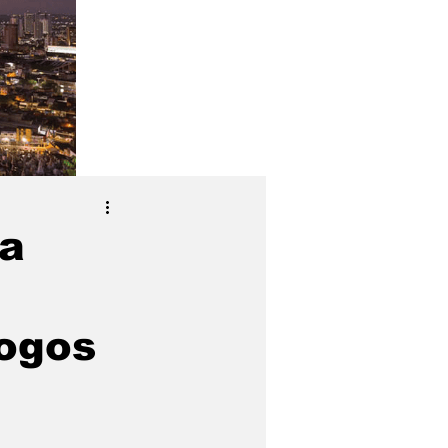
za
logos