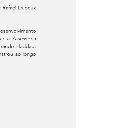
 Rafael Dubeux 
senvolvimento 
r a Assessoria 
rnando Haddad. 
trou ao longo 