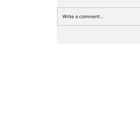
Write a comment...
Prefeitura de Caruaru
ultrapassa a marca de
250 ruas contempladas
pelo “Minha Rua Nova”
em um ano e meio