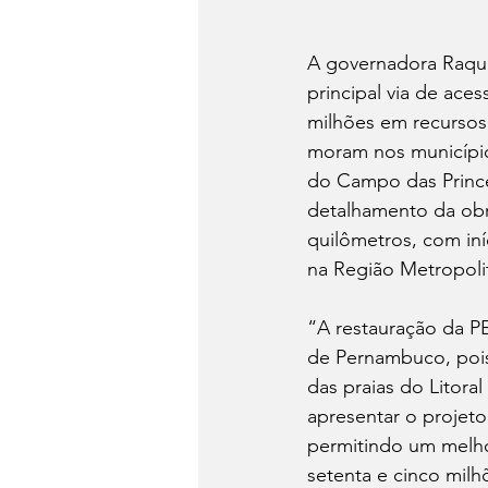
A governadora Raquel
principal via de ace
milhões em recursos e
moram nos município
do Campo das Princes
detalhamento da obra
quilômetros, com in
na Região Metropoli
“A restauração da P
de Pernambuco, pois 
das praias do Litora
apresentar o projeto
permitindo um melho
setenta e cinco milh