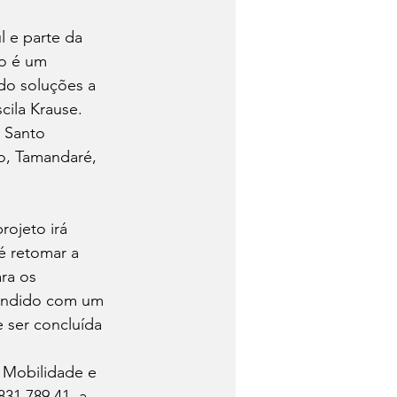
 e parte da 
o é um 
do soluções a 
cila Krause.
 Santo 
o, Tamandaré, 
rojeto irá 
é retomar a 
ra os 
tendido com um 
e ser concluída 
 Mobilidade e 
31,789,41, a 