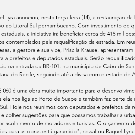
 Lyra anunciou, nesta terça-feira (14), a restauração da 
sso ao Litoral Sul pernambucano. Com investimento de q
staduais, a iniciativa irá beneficiar cerca de 418 mil pe
s contemplados pela requalificação da estrada. Em reun
as, a gestora e sua vice, Priscila Krause, apresentaram 
 a prefeitos e deputados estaduais. Serão requalificad
ício na entrada da BR-101, no município de Cabo de San
tana do Recife, seguindo até a divisa com o estado de 
E-060 é uma obra muito importante para o desenvolvim
ela nos liga ao Porto de Suape e também faz parte da ro
l Sul. Hoje nos reunimos com deputados e prefeitos da r
 e colher sugestões para que possamos trabalhar a urba
r acolhimento de moradores e turistas. O orçamento d
ões para as obras está garantido", ressaltou Raquel Lyra.