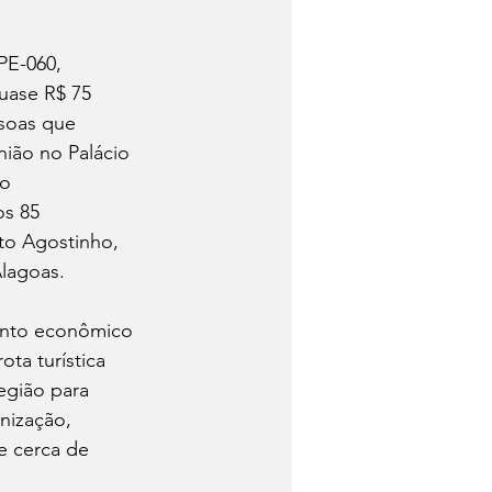
PE-060, 
uase R$ 75 
ssoas que 
ião no Palácio 
o 
os 85 
to Agostinho, 
Alagoas.
ento econômico 
ta turística 
egião para 
nização, 
e cerca de 