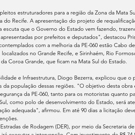
leitos estruturadores para a região da Zona da Mata Sul
 do Recife. A apresentação do projeto de requalificaçã
 escuta que o Governo do Estado vem fazendo, trazen
apresentadas por prefeitos e deputados", destacou Pris
 contemplados com a melhoria da PE-060 estão Cabo de
 localizados no Grande Recife, e Sirinhaém, Rio Formos
é da Coroa Grande, que ficam na Mata Sul do Estado.
lidade e Infraestrutura, Diogo Bezerra, explicou que o p
 da população dessas regiões. "O objetivo desta obra 
 segurança da PE-060, tanto para os motoristas quanto pa
l Sul, como polo de desenvolvimento do Estado, será a
cação adequada", afirmou. Em até 90 dias a licitação dev
venções.
stradas de Rodagem (DER), por meio da Secretaria de
 irá executar a intervenção. Com investimento de R$ 74.8