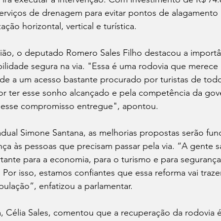
erviços de drenagem para evitar pontos de alagamento n
ção horizontal, vertical e turística.
nião, o deputado Romero Sales Filho destacou a importâ
ilidade segura na via. "Essa é uma rodovia que merece 
nde a um acesso bastante procurado por turistas de tod
or ter esse sonho alcançado e pela competência da gov
 esse compromisso entregue", apontou. 
adual Simone Santana, as melhorias propostas serão fun
nça às pessoas que precisam passar pela via. “A gente 
tante para a economia, para o turismo e para seguranç
. Por isso, estamos confiantes que essa reforma vai traze
pulação”, enfatizou a parlamentar.
a, Célia Sales, comentou que a recuperação da rodovia 