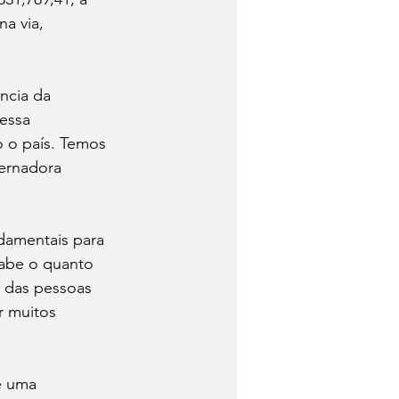
a via, 
ncia da 
essa 
o o país. Temos 
ernadora 
damentais para 
sabe o quanto 
a das pessoas 
r muitos 
é uma 