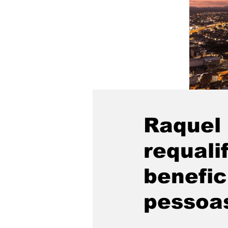
Raquel 
requali
benefic
pessoas