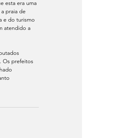
ue esta era uma 
a praia de 
a e do turismo 
m atendido a 
eputados 
 Os prefeitos 
chado 
anto 