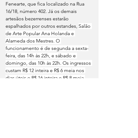
Fenearte, que fica localizado na Rua 
16/18, número 402. Já os demais 
artesãos bezerrenses estarão 
espalhados por outros estandes, 
Salão 
de Arte Popular Ana Holanda e 
Alameda dos Mestres. O 
funcionamento é de segunda a sexta-
feira, das 14h às 22h, e sábado e 
domingo, das 10h às 22h. Os ingressos 
custam R$ 12 inteira e R$ 6 meia nos 
dias úteis e R$ 16 inteira e R$ 8 meia 
aos finais de semana. 
TEXTO/FOTOS: Assessoria de 
Imprensa Parlamentar.