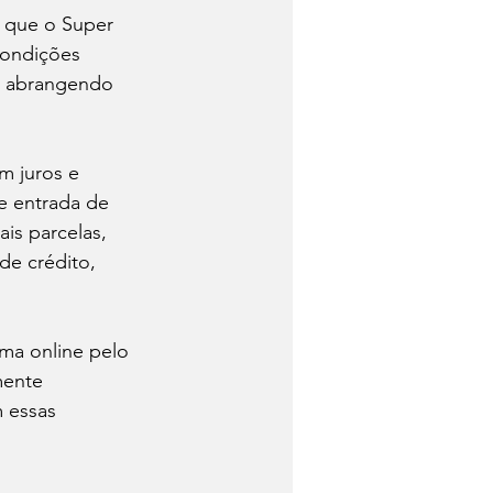
a que o Super 
condições 
s, abrangendo 
m juros e 
e entrada de 
s parcelas, 
de crédito, 
ma online pelo 
mente 
 essas 