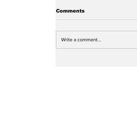
Comments
Write a comment...
Prefeitura de Caruaru
ultrapassa a marca de
250 ruas contempladas
pelo “Minha Rua Nova”
em um ano e meio