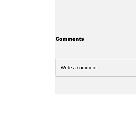
Comments
Write a comment...
Prefeitura de Caruaru
ultrapassa a marca de
250 ruas contempladas
pelo “Minha Rua Nova”
em um ano e meio