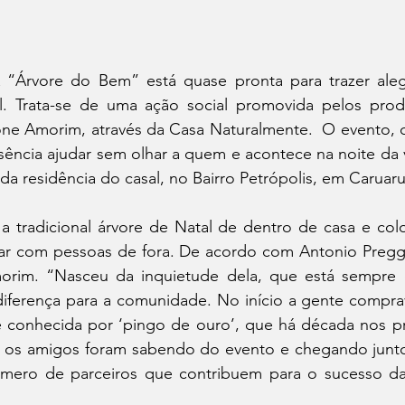
A “Árvore do Bem” está quase pronta para trazer alegr
. Trata-se de uma ação social promovida pelos produt
ne Amorim, através da Casa Naturalmente.  O evento, q
sência ajudar sem olhar a quem e acontece na noite da v
 da residência do casal, no Bairro Petrópolis, em Caruaru
 a tradicional árvore de Natal de dentro de casa e col
har com pessoas de fora. De acordo com Antonio Preggo 
rim. “Nasceu da inquietude dela, que está sempre di
diferença para a comunidade. No início a gente comprav
e conhecida por ‘pingo de ouro’, que há década nos pr
, os amigos foram sabendo do evento e chegando junt
mero de parceiros que contribuem para o sucesso da