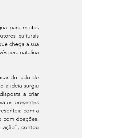
ia para muitas 
ores culturais 
ue chega a sua 
éspera natalina 
. 
ocar do lado de 
a ideia surgiu 
sposta a criar 
a os presentes 
esenteia com a 
o com doações. 
 ação”, contou 