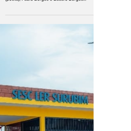
REPRESENTAM
NORDESTE EM
FESTIVAL
CULTURAL NA
ITÁLIA
Os artistas bezerrenses e pernambucanos
Henrique Barbosa (cantor), Renato Luiz
(poeta), Pablo Borges e Bacaro Borges
(xilogravuristas) participam, na Itália, de um
evento voltado à cultura nordestina. O
"Festival Nordeste", que é 100% gratuito e
acontece até o dia 1° de agosto de 2026, em
Roma, reúne arte, cultura, tradição e história
em um só lugar, com destaque para o
potencial criativo de Bezerros, no Agreste. A
primeira parada foi no Bairro de Tratesvere,