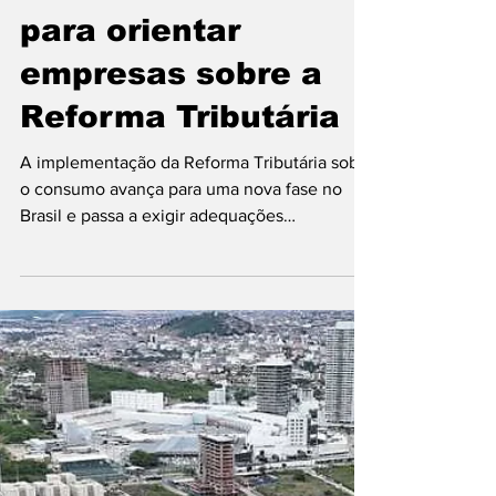
blogdajaciara
Jul 27
Acic Jovem lança
Radar Tributário
para orientar
empresas sobre a
Reforma Tributária
A implementação da Reforma Tributária sobre
o consumo avança para uma nova fase no
Brasil e passa a exigir adequações
operacionais por parte das empresas. A partir
de 3 de agosto, organizações enquadradas
no regime regular deverão emitir documentos