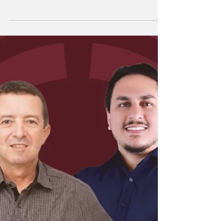
selecionados
O FestCine Itaúna – Festival Internacional de
Cinema de Itaúna acaba de divulgar a lista
oficial das produções selecionadas para a sua
7ª edição, reforçando seu papel como um dos
eventos mais importantes e autênticos do
audiovisual em Pernambuco. Realizado no
Agreste do estado, o festival recebeu mais de
1.000 inscrições e selecionou 140 obras,
entre curtas e longas-metragens locais,
nacionais e internacionais. Entre os dias 10 e
16 de agosto, o festival itinerante vai transf