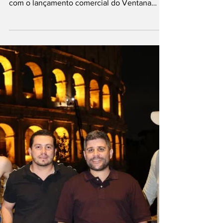
estreia da
LaVentana no
mercado imobiliário
de Pernambuco
O mercado imobiliário de Caruaru ganha um
novo investimento privado de R$ 101 milhões
com o lançamento comercial do Ventana
Shopping Indianápolis, primeiro
empreendimento da LaVentana
Empreendimentos. O projeto reúne 432
apartamentos enquadrados nas faixas 1 e 2 do
programa Minha Casa, Minha Vida, com
possibilidade de utilização também do Morar
Bem Pernambuco, e marca a entrada da
incorporadora criada pela Construtora
Vertical no segmento de habitação