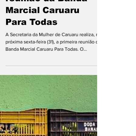
convida mulheres
para primeira
reunião da Banda
Marcial Caruaru
Para Todas
A Secretaria da Mulher de Caruaru realiza, na
próxima sexta-feira (31), a primeira reunião da
Banda Marcial Caruaru Para Todas. O
encontro acontece às 18h, na sede da
Secretaria, localizada na Rua dos
Expedicionários, nº 30, no Centro, e será
aberto para mulheres interessadas em
integrar a banda. Podem participar mulheres
com 18 anos ou mais, independentemente de
experiência musical. A reunião será um
momento de acolhimento, apresentação da