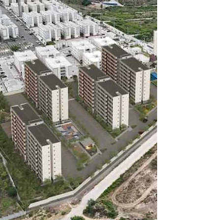
fiscais eletrônicos com os campos referentes
à Contribuição sobre Bens e Serviços (CBS) e
ao Imposto sobre Bens e Serviços (IBS),
marcando o início da etapa prática de
adaptação ao novo sistema tributário. Diante
desse cenário, a A