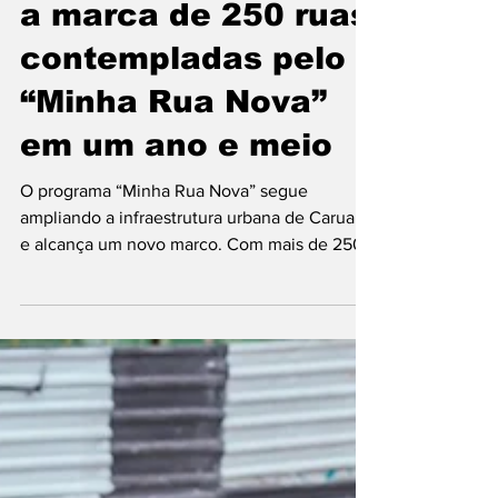
Caruaru ultrapassa
a marca de 250 ruas
contempladas pelo
“Minha Rua Nova”
em um ano e meio
O programa “Minha Rua Nova” segue
ampliando a infraestrutura urbana de Caruaru
e alcança um novo marco. Com mais de 250
ruas contempladas pela Prefeitura de Caruaru
em um ano e meio, a iniciativa avança no
bairro João Mota com obras de
pavimentação, drenagem , saneamento e
uma nova praça. O projeto contempla 1.475
metros de pavimentação em sete ruas, 501
metros de drenagem em cinco vias, 1.205