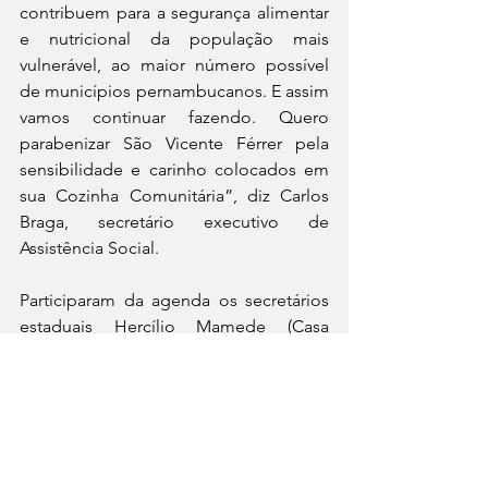
contribuem para a segurança alimentar 
e nutricional da população mais 
vulnerável, ao maior número possível 
de municípios pernambucanos. E assim 
vamos continuar fazendo. Quero 
parabenizar São Vicente Férrer pela 
sensibilidade e carinho colocados em 
sua Cozinha Comunitária”, diz Carlos 
Braga, secretário executivo de 
Assistência Social.
Participaram da agenda os secretários 
estaduais Hercílio Mamede (Casa 
Militar), Túlio Vilaça (Casa Civil), 
Alessandro Carvalho (Defesa Social) 
Diogo Bezerra (Mobilidade e 
Infraestrutura) e o executivo Carlos 
Braga (Desenvolvimento Social, 
Criança, Juventude, prevenção à 