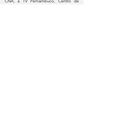
CNA, a TV Pernambuco, Centro de 
Artesanato de Pernambuco – Unidade 
Bezerros, Festival Ver Ouvindo, Revista 
Jurema, Laurentur, MUCA, Bodega de 
Véio, Pousada Serra Negra, Pousada 
das Artes e Restaurante Mirante Serra 
Negra.
Foto: Juarez Ventura
See All
Recent Posts