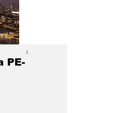
a PE-