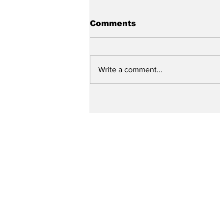
Comments
Write a comment...
Prefeitura de Caruaru
ultrapassa a marca de
250 ruas contempladas
pelo “Minha Rua Nova”
em um ano e meio