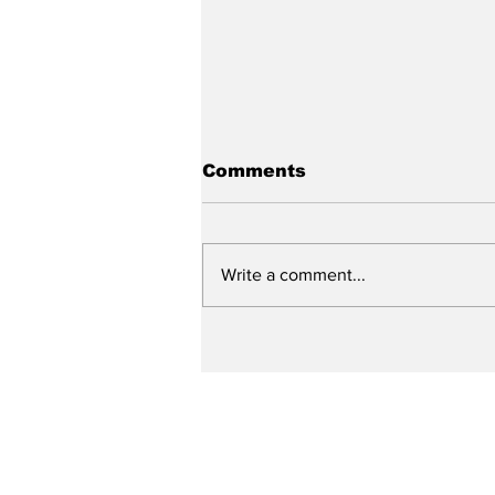
Comments
Write a comment...
Prefeitura de Caruaru
ultrapassa a marca de
250 ruas contempladas
pelo “Minha Rua Nova”
em um ano e meio