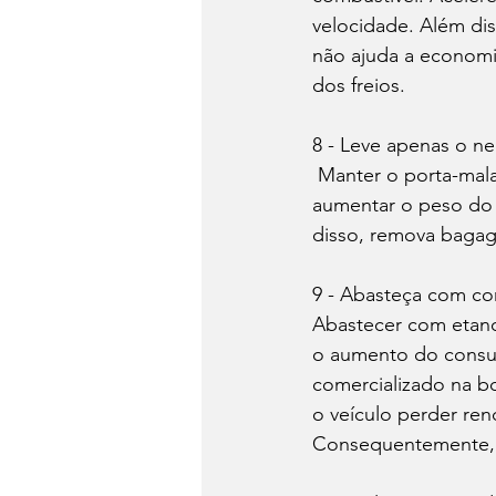
velocidade. Além di
não ajuda a economi
dos freios. 
8 - Leve apenas o ne
 Manter o porta-malas e a cabine cheios de coisas das quais você não precisa só faz 
aumentar o peso do 
disso, remova bagage
9 - Abasteça com co
Abastecer com etano
o aumento do consu
comercializado na b
o veículo perder re
Consequentemente, o