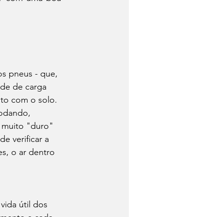
s pneus - que, 
ade de carga 
to com o solo. 
rodando, 
 muito "duro" 
 verificar a 
s, o ar dentro 