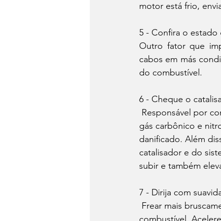
motor está frio, env
5 - Confira o estado
Outro fator que imp
cabos em más condiç
do combustível. 
6 - Cheque o catali
 Responsável por converter gases tóxicos resultantes da queima do combustível em água, 
gás carbônico e nitr
danificado. Além di
catalisador e do sis
subir e também ele
7 - Dirija com suavid
 Frear mais bruscamente e atrasar a troca de marchas é algo que faz o carro gastar mais 
combustível. Acelere