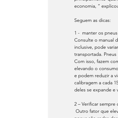
economia, ” explicou
Seguem as dicas: 
1 -  manter os pneus
Consulte o manual do
inclusive, pode var
transportada. Pneus 
Com isso, fazem com
elevando o consumo.
e podem reduzir a vi
calibragem a cada 1
deles se expande e 
2 – Verificar sempre
 Outro fator que eleva o consumo de combustível e, ainda por cima, reduz a vida útil dos 