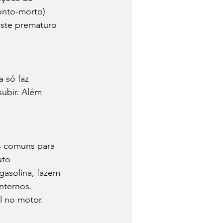
onto-morto) 
aste prematuro 
ubir. Além 
 
s comuns para 
to 
gasolina, fazem 
nternos. 
 no motor. 