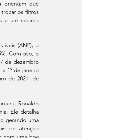
s orientam que 
ocar os filtros 
as e até mesmo 
íveis (ANP), o 
5%. Com isso, o 
27 de dezembro 
a 1º de janeiro 
ro de 2021, de 
. 
ruaru, Ronaldo 
a. Ele detalha 
so gerando uma 
is de atenção 
ir com uma boa 