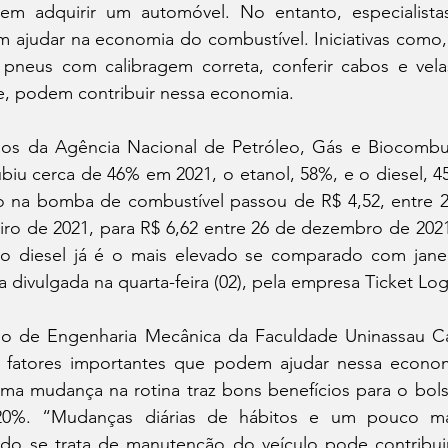
em adquirir um automóvel. No entanto, especialista
ajudar na economia do combustível. Iniciativas como, tr
 pneus com calibragem correta, conferir cabos e vel
e, podem contribuir nessa economia.  
s da Agência Nacional de Petróleo, Gás e Biocombust
biu cerca de 46% em 2021, o etanol, 58%, e o diesel, 4
o na bomba de combustível passou de R$ 4,52, entre 
iro de 2021, para R$ 6,62 entre 26 de dezembro de 2021 
o diesel já é o mais elevado se comparado com janei
divulgada na quarta-feira (02), pela empresa Ticket Log
so de Engenharia Mecânica da Faculdade Uninassau Ca
 fatores importantes que podem ajudar nessa economi
uma mudança na rotina traz bons benefícios para o bol
0%. “Mudanças diárias de hábitos e um pouco ma
ndo se trata de manutenção do veículo pode contribu