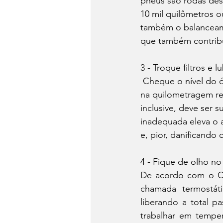
pneus são rodas des
10 mil quilômetros 
também o balanceame
que também contribu
3 - Troque filtros e l
 Cheque o nível do óleo do motor semanalmente e substitua o lubrificante no prazo e/ou 
na quilometragem re
inclusive, deve ser s
inadequada eleva o a
e, pior, danificando
4 - Fique de olho no
De acordo com o Ces
chamada termostáti
liberando a total p
trabalhar em temper