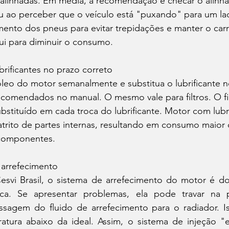
alinhadas. Em média, a recomendação é checar o alinh
ou ao perceber que o veículo está "puxando" para um la
nto dos pneus para evitar trepidações e manter o carro
i para diminuir o consumo. 
ubrificantes no prazo correto 
comendados no manual. O mesmo vale para filtros. O fil
ubstituído em cada troca do lubrificante. Motor com lubr
trito de partes internas, resultando em consumo maior 
 componentes. 
 arrefecimento 
vi Brasil, o sistema de arrefecimento do motor é dot
ca. Se apresentar problemas, ela pode travar na po
assagem do fluido de arrefecimento para o radiador. Is
atura abaixo da ideal. Assim, o sistema de injeção "