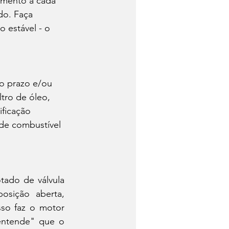
amento a cada 
do. Faça 
 estável - o 
tro de óleo, 
ificação 
de combustível 
ado de válvula 
sição aberta, 
so faz o motor 
entende" que o 