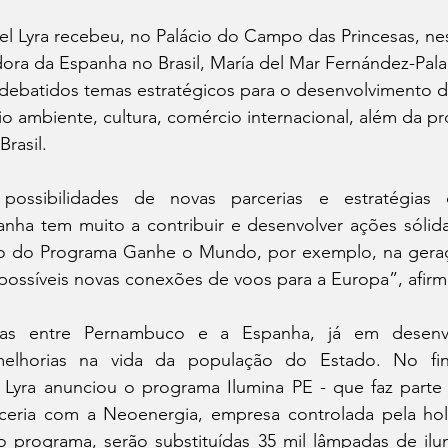
l Lyra recebeu, no Palácio do Campo das Princesas, ne
adora da Espanha no Brasil, María del Mar Fernández-Pal
debatidos temas estratégicos para o desenvolvimento 
 ambiente, cultura, comércio internacional, além da p
rasil.
 possibilidades de novas parcerias e estratégias 
anha tem muito a contribuir e desenvolver ações sólida
 do Programa Ganhe o Mundo, por exemplo, na geraçã
possíveis novas conexões de voos para a Europa”, afirm
rias entre Pernambuco e a Espanha, já em desenvo
melhorias na vida da população do Estado. No fina
Lyra anunciou o programa Ilumina PE - que faz parte 
ceria com a Neoenergia, empresa controlada pela hol
do programa, serão substituídas 35 mil lâmpadas de ilu