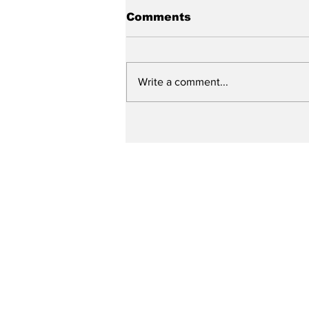
Comments
Write a comment...
Prefeitura de Caruaru
ultrapassa a marca de
250 ruas contempladas
pelo “Minha Rua Nova”
em um ano e meio