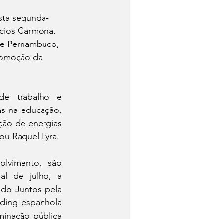
sta segunda-
acios Carmona. 
de Pernambuco, 
romoção da 
de trabalho e 
s na educação, 
o de energias 
ou Raquel Lyra.
lvimento, são 
l de julho, a 
do Juntos pela 
ding espanhola 
minação pública 