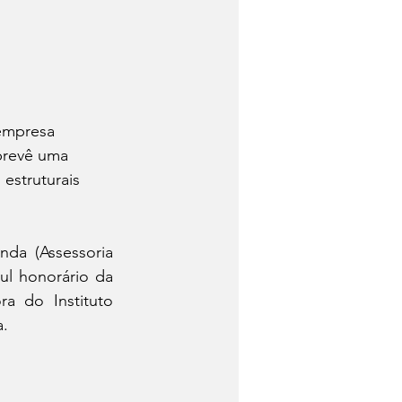
empresa 
prevê uma 
estruturais 
da (Assessoria 
ul honorário da 
 do Instituto 
a.